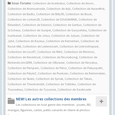
Sous-forums:
Collection de Acerbatus
,
Collection de Aivon
,
Collection de Animusinside
,
Collection de Arjii
,
Collection de Awarefirst
,
Collection de Badtz
,
Collection de Billy95
,
Collection de Bouli
,
Collection de corben29
,
Collection de D3vILWiNNiE
,
Collection de
Eldaddict
,
Collection de Estariol
,
Collection de Gentux
,
Collection de
Gr1cheux
,
Collection de Gunpei
,
Collection de Guryushika
,
Collection de
Ivankaiser
,
Collection de Joluz
,
Collection de Julyan
,
Collection de
Jybé
,
Collection de Kazeus
,
Collection de Kementari
,
Collection de
Korut-666
,
Collection de Ledenezvert
,
Collection de Link-tothepast
,
Collection de Lloz07
,
Collection de Mik3
,
Collection de Minimoi
,
Collection de Nevertrust
,
Collection de Nicolabong
,
Collection de
NintendoJim2099
,
Collection de OBowser
,
Collection de Parodius
,
Collection de Pempam
,
Collection de Petor
,
Collection de Psikyopath
,
Collection de PstyleZ
,
Collection de Punkzen
,
Collection de Reimmstein
,
Collection de Skate
,
Collection de Syrrak
,
Collection de Tekan
,
Collection de Theobrendel
,
Collection de Tidibiko
,
Collection de
Tounedeus
,
Collection de Tyounise
,
Collection de XavArcade
NEW! Les autres collections des membres
Les collections en tout genre des membres : jouets, BD,
mangas, figurines, cartes, petits canards en résine et photos