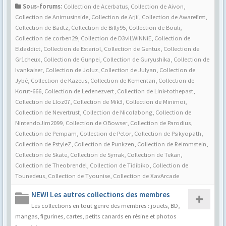
Sous-forums:
Collection de Acerbatus
,
Collection de Aivon
,
Collection de Animusinside
,
Collection de Arjii
,
Collection de Awarefirst
,
Collection de Badtz
,
Collection de Billy95
,
Collection de Bouli
,
Collection de corben29
,
Collection de D3vILWiNNiE
,
Collection de
Eldaddict
,
Collection de Estariol
,
Collection de Gentux
,
Collection de
Gr1cheux
,
Collection de Gunpei
,
Collection de Guryushika
,
Collection de
Ivankaiser
,
Collection de Joluz
,
Collection de Julyan
,
Collection de
Jybé
,
Collection de Kazeus
,
Collection de Kementari
,
Collection de
Korut-666
,
Collection de Ledenezvert
,
Collection de Link-tothepast
,
Collection de Lloz07
,
Collection de Mik3
,
Collection de Minimoi
,
Collection de Nevertrust
,
Collection de Nicolabong
,
Collection de
NintendoJim2099
,
Collection de OBowser
,
Collection de Parodius
,
Collection de Pempam
,
Collection de Petor
,
Collection de Psikyopath
,
Collection de PstyleZ
,
Collection de Punkzen
,
Collection de Reimmstein
,
Collection de Skate
,
Collection de Syrrak
,
Collection de Tekan
,
Collection de Theobrendel
,
Collection de Tidibiko
,
Collection de
Tounedeus
,
Collection de Tyounise
,
Collection de XavArcade
NEW! Les autres collections des membres
Les collections en tout genre des membres : jouets, BD,
mangas, figurines, cartes, petits canards en résine et photos