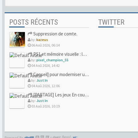
POSTS RÉCENTS
TWITTER
Suppression de comte.
by:
kazeus
06 Aoû 2026, 06:14
PS1 et mémoire visuelle : le jeu qui vous a soufflé la premi
by:
pixel_champion_55
04 Aoû 2026, 14:42
Conseil] pour moderniser un site (un peu trop) rétro
by:
Just In
04 Aoû 2026, 12:06
[PARTAGE] Les jeux En cours/Terminés
by:
Just In
03 Aoû 2026, 10:19
Powered By