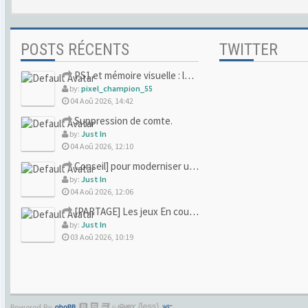
POSTS RÉCENTS
TWITTER
PS1 et mémoire visuelle : le jeu qui vous a soufflé la premi
by:
pixel_champion_55
04 Aoû 2026, 14:42
Suppression de comte.
by:
Just In
04 Aoû 2026, 12:10
Conseil] pour moderniser un site (un peu trop) rétro
by:
Just In
04 Aoû 2026, 12:06
[PARTAGE] Les jeux En cours/Terminés
by:
Just In
03 Aoû 2026, 10:19
Powered By