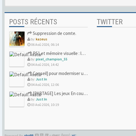
POSTS RÉCENTS
TWITTER
Suppression de comte.
by:
kazeus
06 Aoû 2026, 06:14
PS1 et mémoire visuelle : le jeu qui vous a soufflé la premi
by:
pixel_champion_55
04 Aoû 2026, 14:42
Conseil] pour moderniser un site (un peu trop) rétro
by:
Just In
04 Aoû 2026, 12:06
[PARTAGE] Les jeux En cours/Terminés
by:
Just In
03 Aoû 2026, 10:19
Powered By