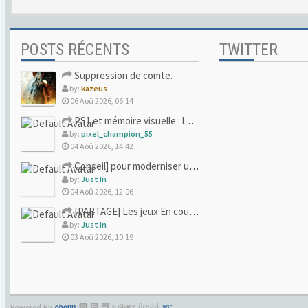
POSTS RÉCENTS
TWITTER
Suppression de comte.
by:
kazeus
06 Aoû 2026, 06:14
PS1 et mémoire visuelle : le jeu qui vous a soufflé la premi
by:
pixel_champion_55
04 Aoû 2026, 14:42
Conseil] pour moderniser un site (un peu trop) rétro
by:
Just In
04 Aoû 2026, 12:06
[PARTAGE] Les jeux En cours/Terminés
by:
Just In
03 Aoû 2026, 10:19
Powered By