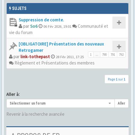
SUJETS
Suppression de comte.
par
So6
Communauté et
06 Fév 2026, 19:01
vie du forum
[OBLIGATOIRE] Présentation des nouveaux
Retrogamer
1
...
790
791
792
par
link-tothepast
28 Fév 2011, 17:25
Règlement et Présentations des membres
Page
1
sur
1
Aller à:
Sélectionner un forum
Aller
Revenir à la recherche avancée