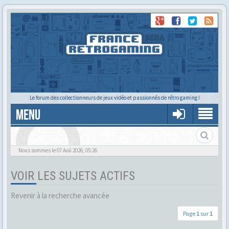
Le forum des collectionneurs de jeux vidéo et passionnés de rétro gaming !
MENU
Alors tu trouves ?
Nous sommes le 07 Aoû 2026, 05:26
VOIR LES SUJETS ACTIFS
Revenir à la recherche avancée
Page
1
sur
1