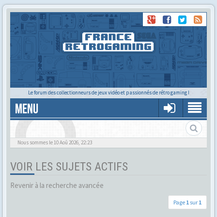
Le forum des collectionneurs de jeux vidéo et passionnés de rétro gaming !
MENU
Alors tu trouves ?
Nous sommes le 10 Aoû 2026, 22:23
VOIR LES SUJETS ACTIFS
Revenir à la recherche avancée
Page
1
sur
1