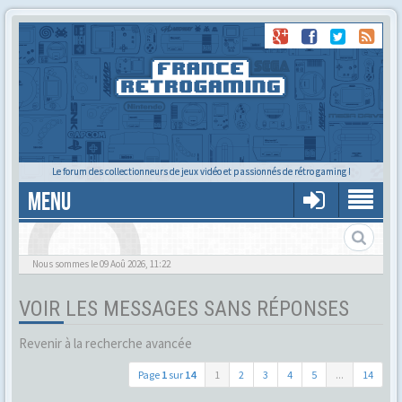
Le forum des collectionneurs de jeux vidéo et passionnés de rétro gaming !
MENU
Alors tu trouves ?
Nous sommes le 09 Aoû 2026, 11:22
VOIR LES MESSAGES SANS RÉPONSES
Revenir à la recherche avancée
Page
1
sur
14
1
2
3
4
5
...
14