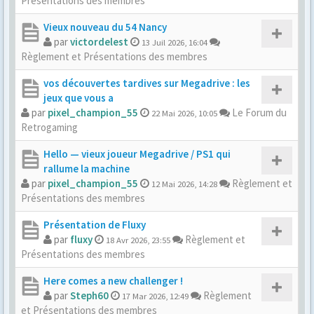
Présentations des membres
Vieux nouveau du 54 Nancy
par
victordelest
13 Juil 2026, 16:04
Règlement et Présentations des membres
vos découvertes tardives sur Megadrive : les
jeux que vous a
par
pixel_champion_55
Le Forum du
22 Mai 2026, 10:05
Retrogaming
Hello — vieux joueur Megadrive / PS1 qui
rallume la machine
par
pixel_champion_55
Règlement et
12 Mai 2026, 14:28
Présentations des membres
Présentation de Fluxy
par
fluxy
Règlement et
18 Avr 2026, 23:55
Présentations des membres
Here comes a new challenger !
par
Steph60
Règlement
17 Mar 2026, 12:49
et Présentations des membres