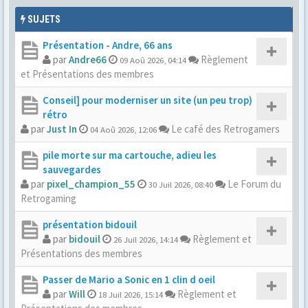
SUJETS
Présentation - Andre, 66 ans
par
Andre66
Règlement
09 Aoû 2026, 04:14
et Présentations des membres
Conseil] pour moderniser un site (un peu trop)
rétro
par
Just In
Le café des Retrogamers
04 Aoû 2026, 12:06
pile morte sur ma cartouche, adieu les
sauvegardes
par
pixel_champion_55
Le Forum du
30 Juil 2026, 08:40
Retrogaming
présentation bidouil
par
bidouil
Règlement et
26 Juil 2026, 14:14
Présentations des membres
Passer de Mario a Sonic en 1 clin d oeil
par
Will
Règlement et
18 Juil 2026, 15:14