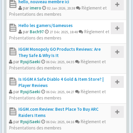
hello, nouveau membre ici
par
imero
Règlement et
02 Jan 2026, 20:38
Présentations des membres
Hello les gamers/Gameuses
par
Bach97
Règlement et
27 Déc 2025, 18:48
Présentations des membres
IGGM Monopoly GO Products Reviews: Are
They Safe & Why Is It
par
RyujiSaeki
Règlement et
06 Déc 2025, 04:35
Présentations des membres
Is IGGM A Safe Diablo 4 Gold & Item Store? |
Player Reviews
par
RyujiSaeki
Règlement et
06 Déc 2025, 04:27
Présentations des membres
IGGM.com Review: Best Place To Buy ARC
Raiders Items
par
RyujiSaeki
Règlement et
06 Déc 2025, 04:16
Présentations des membres