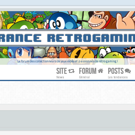
Le forum des collectionneurs de jeux vidéo et passionnés de rétro gaming !
SITE
FORUM
POSTS
News
Général
Les tendances