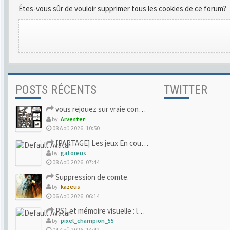
Êtes-vous sûr de vouloir supprimer tous les cookies de ce forum?
POSTS RÉCENTS
TWITTER
vous rejouez sur vraie console ou vous avez lâché pour l'ému
by:
Arvester
08 Aoû 2026, 10:50
[PARTAGE] Les jeux En cours/Terminés
by:
gatoreus
08 Aoû 2026, 07:44
Suppression de comte.
by:
kazeus
06 Aoû 2026, 06:14
PS1 et mémoire visuelle : le jeu qui vous a soufflé la premi
by:
pixel_champion_55
04 Aoû 2026, 14:42