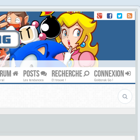
ORUM
POSTS
RECHERCHE
CONNEXION
ral
Les tendances
Et trouve !
Goldorak Go !