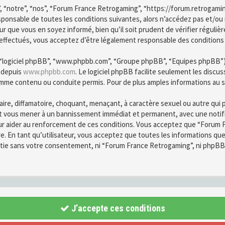
, “notre”, “nos”, “Forum France Retrogaming”, “https://forum.retrogami
esponsable de toutes les conditions suivantes, alors n’accédez pas et/o
r que vous en soyez informé, bien qu’il soit prudent de vérifier régulièr
fectués, vous acceptez d’être légalement responsable des conditions d
”, “logiciel phpBB”, “www.phpbb.com”, “Groupe phpBB”, “Equipes phpBB”) qu
é depuis
www.phpbb.com
. Le logiciel phpBB facilite seulement les disc
mme contenu ou conduite permis. Pour de plus amples informations au s
ire, diffamatoire, choquant, menaçant, à caractère sexuel ou autre qui 
ut vous mener à un bannissement immédiat et permanent, avec une notific
ur aider au renforcement de ces conditions. Vous acceptez que “Forum F
re. En tant qu’utilisateur, vous acceptez que toutes les informations q
partie sans votre consentement, ni “Forum France Retrogaming”, ni phpB
J’accepte ces conditions