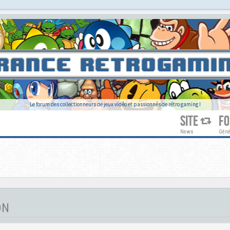
Le forum des collectionneurs de jeux vidéo et passionnés de rétro gaming !
SITE
F
News
Géné
ON