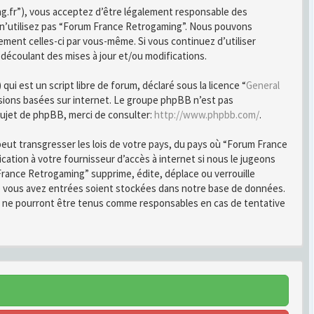
ng.fr”), vous acceptez d’être légalement responsable des
u n’utilisez pas “Forum France Retrogaming”. Nous pouvons
ement celles-ci par vous-même. Si vous continuez d’utiliser
écoulant des mises à jour et/ou modifications.
i est un script libre de forum, déclaré sous la licence “
General
ussions basées sur internet. Le groupe phpBB n’est pas
ujet de phpBB, merci de consulter:
http://www.phpbb.com/
.
peut transgresser les lois de votre pays, du pays où “Forum France
ation à votre fournisseur d’accès à internet si nous le jugeons
rance Retrogaming” supprime, édite, déplace ou verrouille
ue vous avez entrées soient stockées dans notre base de données.
B ne pourront être tenus comme responsables en cas de tentative