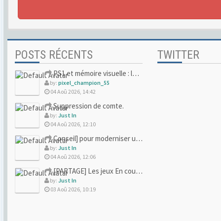
POSTS RÉCENTS
TWITTER
PS1 et mémoire visuelle : le jeu qui vous a soufflé la premi
by:
pixel_champion_55
04 Aoû 2026, 14:42
Suppression de comte.
by:
Just In
04 Aoû 2026, 12:10
Conseil] pour moderniser un site (un peu trop) rétro
by:
Just In
04 Aoû 2026, 12:06
[PARTAGE] Les jeux En cours/Terminés
by:
Just In
03 Aoû 2026, 10:19