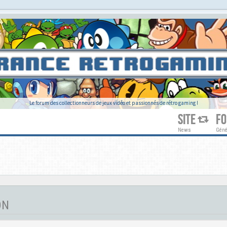
Le forum des collectionneurs de jeux vidéo et passionnés de rétro gaming !
SITE
F
News
Géné
ON