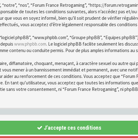
, “notre”, “nos”, “Forum France Retrogaming”, “https://forum.retrogami
esponsable de toutes les conditions suivantes, alors n’accédez pas et/o
r que vous en soyez informé, bien qu’il soit prudent de vérifier régulièr
fectués, vous acceptez d’être légalement responsable des conditions d
”, “logiciel phpBB”, “www.phpbb.com”, “Groupe phpBB”, “Equipes phpBB”) qu
é depuis
www.phpbb.com
. Le logiciel phpBB facilite seulement les disc
mme contenu ou conduite permis. Pour de plus amples informations au s
ire, diffamatoire, choquant, menaçant, à caractère sexuel ou autre qui 
ut vous mener à un bannissement immédiat et permanent, avec une notific
ur aider au renforcement de ces conditions. Vous acceptez que “Forum F
re. En tant qu’utilisateur, vous acceptez que toutes les informations q
partie sans votre consentement, ni “Forum France Retrogaming”, ni phpB
J’accepte ces conditions