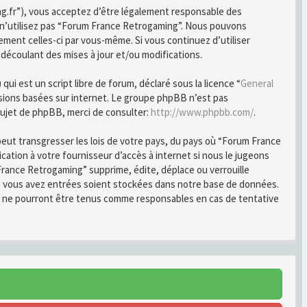
ng.fr”), vous acceptez d’être légalement responsable des
u n’utilisez pas “Forum France Retrogaming”. Nous pouvons
ement celles-ci par vous-même. Si vous continuez d’utiliser
écoulant des mises à jour et/ou modifications.
i est un script libre de forum, déclaré sous la licence “
General
ussions basées sur internet. Le groupe phpBB n’est pas
ujet de phpBB, merci de consulter:
http://www.phpbb.com/
.
peut transgresser les lois de votre pays, du pays où “Forum France
ation à votre fournisseur d’accès à internet si nous le jugeons
rance Retrogaming” supprime, édite, déplace ou verrouille
ue vous avez entrées soient stockées dans notre base de données.
B ne pourront être tenus comme responsables en cas de tentative