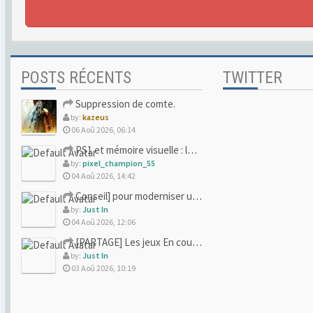
POSTS RÉCENTS
TWITTER
Suppression de comte.
by:
kazeus
06 Aoû 2026, 06:14
PS1 et mémoire visuelle : le jeu qui vous a soufflé la premi
by:
pixel_champion_55
04 Aoû 2026, 14:42
Conseil] pour moderniser un site (un peu trop) rétro
by:
Just In
04 Aoû 2026, 12:06
[PARTAGE] Les jeux En cours/Terminés
by:
Just In
03 Aoû 2026, 10:19