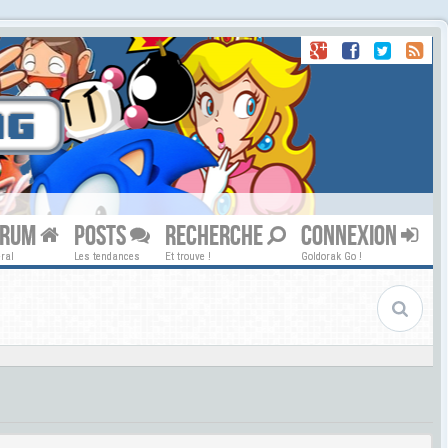
ORUM
POSTS
RECHERCHE
CONNEXION
ral
Les tendances
Et trouve !
Goldorak Go !