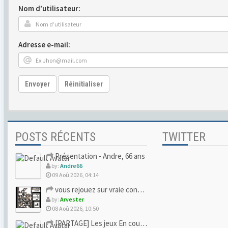
Nom d’utilisateur:
Adresse e-mail:
Envoyer
Réinitialiser
POSTS RÉCENTS
TWITTER
Présentation - Andre, 66 ans
by:
Andre66
09 Aoû 2026, 04:14
vous rejouez sur vraie console ou vous avez lâché pour l'ému
by:
Arvester
08 Aoû 2026, 10:50
[PARTAGE] Les jeux En cours/Terminés