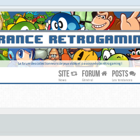
Le forum des collectionneurs de jeux vidéo et passionnés de rétro gaming !
SITE
FORUM
POSTS
News
Général
Les tendances