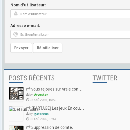
Nom d’utilisateur:
Adresse e-mail:
Envoyer
Réinitialiser
POSTS RÉCENTS
TWITTER
vous rejouez sur vraie console ou vous avez lâché pour l'ému
by:
Arvester
08 Aoû 2026, 10:50
[PARTAGE] Les jeux En cours/Terminés
by:
gatoreus
08 Aoû 2026, 07:44
Suppression de comte.