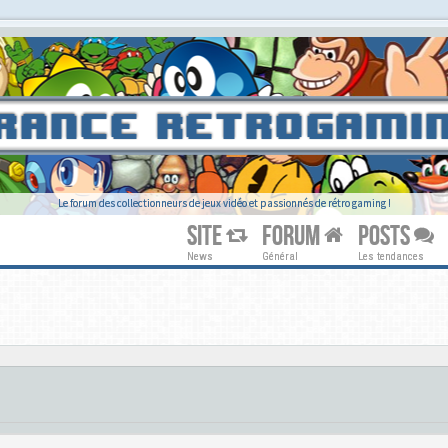
Le forum des collectionneurs de jeux vidéo et passionnés de rétro gaming !
SITE
FORUM
POSTS
News
Général
Les tendances