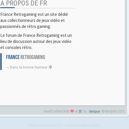
A PROPOS DE FR
France Retrogaming est un site dédié
aux collectionneurs de jeux vidéo et
passionnés de rétro gaming.
Le forum de France Retrogaming est un
lieu de discussion autour des jeux vidéo
et consoles rétro.
FRANCE
RETROGAMING
Dans la bonne humeur !
HandCrafted With
et
by:
©SiteSplat 2013
SiteSplat
Heures au format UTC + 1 heure [ Heure d’été ]