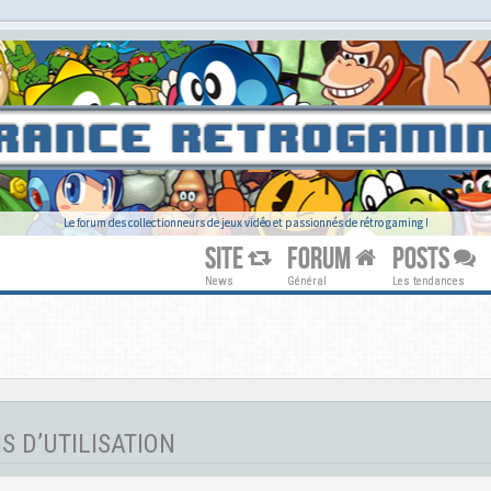
Le forum des collectionneurs de jeux vidéo et passionnés de rétro gaming !
SITE
FORUM
POSTS
News
Général
Les tendances
 D’UTILISATION