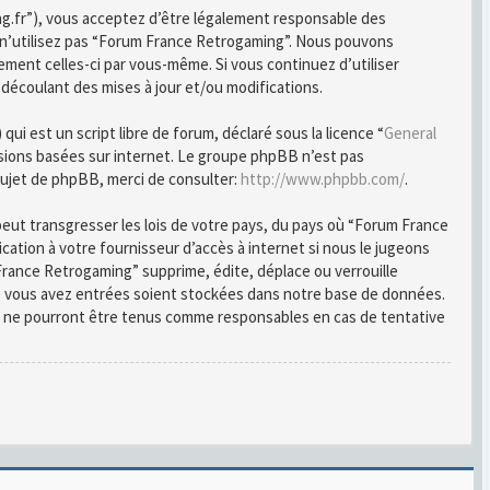
ng.fr”), vous acceptez d’être légalement responsable des
u n’utilisez pas “Forum France Retrogaming”. Nous pouvons
ement celles-ci par vous-même. Si vous continuez d’utiliser
écoulant des mises à jour et/ou modifications.
i est un script libre de forum, déclaré sous la licence “
General
ussions basées sur internet. Le groupe phpBB n’est pas
ujet de phpBB, merci de consulter:
http://www.phpbb.com/
.
peut transgresser les lois de votre pays, du pays où “Forum France
ation à votre fournisseur d’accès à internet si nous le jugeons
rance Retrogaming” supprime, édite, déplace ou verrouille
ue vous avez entrées soient stockées dans notre base de données.
B ne pourront être tenus comme responsables en cas de tentative