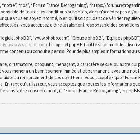
, “notre”, “nos”, “Forum France Retrogaming”, “https://forum.retrogami
esponsable de toutes les conditions suivantes, alors n’accédez pas et/o
r que vous en soyez informé, bien qu’il soit prudent de vérifier régulièr
fectués, vous acceptez d’être légalement responsable des conditions d
”, “logiciel phpBB”, “www.phpbb.com”, “Groupe phpBB”, “Equipes phpBB”) qu
é depuis
www.phpbb.com
. Le logiciel phpBB facilite seulement les disc
mme contenu ou conduite permis. Pour de plus amples informations au s
ire, diffamatoire, choquant, menaçant, à caractère sexuel ou autre qui 
ut vous mener à un bannissement immédiat et permanent, avec une notific
ur aider au renforcement de ces conditions. Vous acceptez que “Forum F
re. En tant qu’utilisateur, vous acceptez que toutes les informations q
partie sans votre consentement, ni “Forum France Retrogaming”, ni phpB