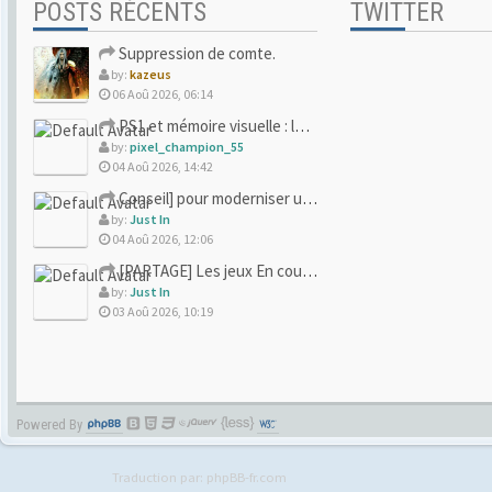
POSTS RÉCENTS
TWITTER
Suppression de comte.
by:
kazeus
06 Aoû 2026, 06:14
PS1 et mémoire visuelle : le jeu qui vous a soufflé la premi
by:
pixel_champion_55
04 Aoû 2026, 14:42
Conseil] pour moderniser un site (un peu trop) rétro
by:
Just In
04 Aoû 2026, 12:06
[PARTAGE] Les jeux En cours/Terminés
by:
Just In
03 Aoû 2026, 10:19
Powered By
Traduction par:
phpBB-fr.com