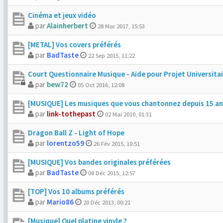
Cinéma et jeux vidéo
par
Alainherbert
28 Mar 2017, 15:53
[METAL] Vos covers préférés
par
BadTaste
22 Sep 2015, 11:22
Court Questionnaire Musique - Aide pour Projet Universita
par
bew72
05 Oct 2016, 12:08
[MUSIQUE] Les musiques que vous chantonnez depuis 15 an
par
link-tothepast
02 Mai 2010, 01:31
Dragon Ball Z - Light of Hope
par
lorentzo59
26 Fév 2015, 10:51
[MUSIQUE] Vos bandes originales préférées
par
BadTaste
08 Déc 2015, 12:57
[TOP] Vos 10 albums préférés
par
Mario86
20 Déc 2013, 00:21
[Musique] Quel platine vinyle ?