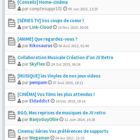
[Conseils] Home-cinéma
par comptesuppr101
05 Jan 2015, 12:23
[SÉRIES TV] Vos coups de coeur !
par
Link-Cloud
10 Nov 2010, 00:04
[ANIME] Que regardez-vous ?
par
Kikosaurus
06 Aoû 2012, 01:44
Collaboration Musicale Création d'un JV Retro
par
SkyFlex
24 Oct 2019, 06:24
[MUSIQUE] les Vinyles de nos jeux videos
par
pempam
07 Aoû 2016, 18:11
[CINÉMA] Vos films les plus attendus !
par
Eldaddict
18 Déc 2010, 18:14
BGO, Mes reprises de musiques de JV retro
par
BanjoGuyOllie
11 Juin 2014, 19:28
Cinema/ Séries Vos préférences de supports
par
Megaman
04 Avr 2017, 13:19