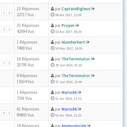
15 Réponses
par
CaptainBigleux
1
2
22717 Vus
06 Avr 2017, 12:50
33 Réponses
par
Proper
2
3
42094 Vus
02 Avr 2017, 00:29
1 Réponses
par
Alainherbert
7400 Vus
30 Mar 2017, 19:59
16 Réponses
par
TheTerminator
1
2
25795 Vus
28 Juil 2016, 01:16
8 Réponses
par
TheTerminator
13634 Vus
27 Juil 2016, 21:04
1 Réponses
par
Mario86
7391 Vus
01 Avr 2016, 13:32
61 Réponses
par
Mario86
4
5
89893 Vus
01 Avr 2016, 13:25
18 Réponses
par
AnimusInside