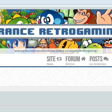
Le forum des collectionneurs de jeux vidéo et passionnés de rétro gaming !
SITE
FORUM
POSTS
News
Général
Les tendances