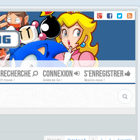
RECHERCHE
CONNEXION
S'ENREGISTRER
Et trouve !
Goldorak Go !
Rejoins-nous !
62 sujets
Page
1
sur
3
1
2
3
Suivante