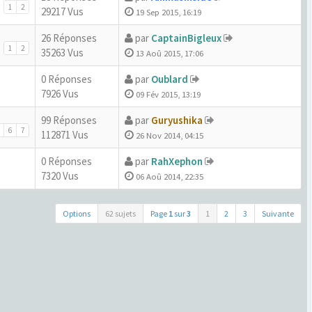
1
2
29217 Vus
19 Sep 2015, 16:19
26 Réponses
par
CaptainBigleux
1
2
35263 Vus
13 Aoû 2015, 17:06
0 Réponses
par
Oublard
7926 Vus
09 Fév 2015, 13:19
99 Réponses
par
Guryushika
6
7
112871 Vus
26 Nov 2014, 04:15
0 Réponses
par
RahXephon
7320 Vus
06 Aoû 2014, 22:35
Options
62 sujets
Page
1
sur
3
1
2
3
Suivante