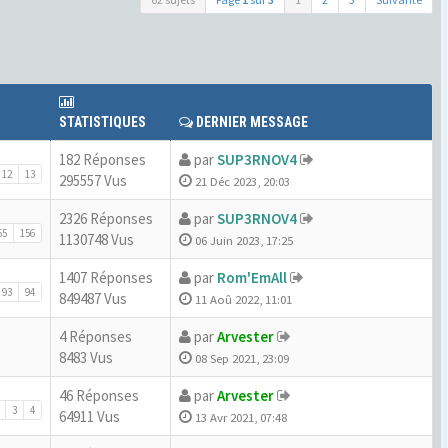
STATISTIQUES
DERNIER MESSAGE
182 Réponses
par
SUP3RNOV4
12
13
295557 Vus
21 Déc 2023, 20:03
2326 Réponses
par
SUP3RNOV4
55
156
1130748 Vus
06 Juin 2023, 17:25
1407 Réponses
par
Rom'EmAll
93
94
849487 Vus
11 Aoû 2022, 11:01
4 Réponses
par
Arvester
8483 Vus
08 Sep 2021, 23:09
46 Réponses
par
Arvester
3
4
64911 Vus
13 Avr 2021, 07:48