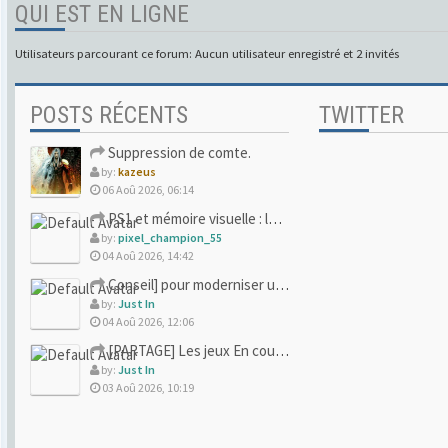
QUI EST EN LIGNE
Utilisateurs parcourant ce forum: Aucun utilisateur enregistré et 2 invités
POSTS RÉCENTS
TWITTER
Suppression de comte.
by:
kazeus
06 Aoû 2026, 06:14
PS1 et mémoire visuelle : le jeu qui vous a soufflé la premi
by:
pixel_champion_55
04 Aoû 2026, 14:42
Conseil] pour moderniser un site (un peu trop) rétro
by:
Just In
04 Aoû 2026, 12:06
[PARTAGE] Les jeux En cours/Terminés
by:
Just In
03 Aoû 2026, 10:19