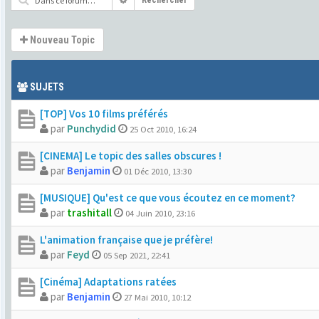
Rechercher
Nouveau Topic
SUJETS
[TOP] Vos 10 films préférés
par
Punchydid
25 Oct 2010, 16:24
[CINEMA] Le topic des salles obscures !
par
Benjamin
01 Déc 2010, 13:30
[MUSIQUE] Qu'est ce que vous écoutez en ce moment?
par
trashitall
04 Juin 2010, 23:16
L'animation française que je préfère!
par
Feyd
05 Sep 2021, 22:41
[Cinéma] Adaptations ratées
par
Benjamin
27 Mai 2010, 10:12