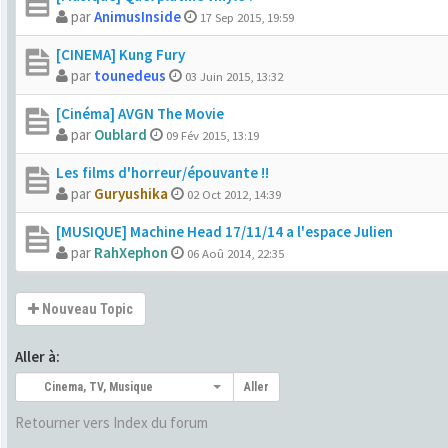
par
AnimusInside
17 Sep 2015, 19:59
[CINEMA] Kung Fury
par
tounedeus
03 Juin 2015, 13:32
[Cinéma] AVGN The Movie
par
Oublard
09 Fév 2015, 13:19
Les films d'horreur/épouvante !!
par
Guryushika
02 Oct 2012, 14:39
[MUSIQUE] Machine Head 17/11/14 a l'espace Julien
par
RahXephon
06 Aoû 2014, 22:35
Nouveau Topic
Aller à:
Cinema, TV, Musique
Aller
Retourner vers Index du forum