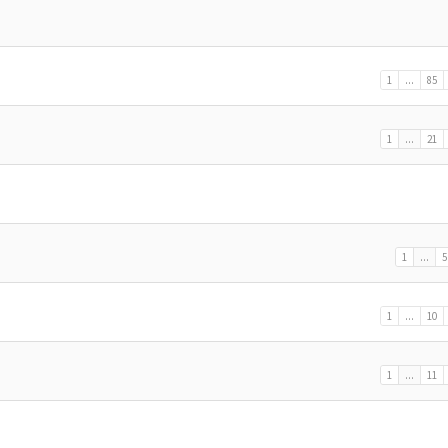
1
...
85
1
...
21
1
...
5
1
...
10
1
...
11