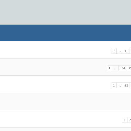
1
...
11
1
...
154
1
1
...
92
1
2