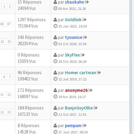
15 Réponses
par
shaokahn
1
2
24394 Vus
09 Avr 2021, 21:26
1297 Réponses
par
Goldlink
86
87
751064 Vus
25 Jan 2021, 19:30
343 Réponses
par
tyounise
22
23
282354 Vus
02 Oct 2020, 13:56
0 Réponses
par
SkyFlex
15059 Vus
24 Oct 2019, 06:24
96 Réponses
par
Homer cartman
6
7
109402 Vus
22 Juil 2019, 17:22
172 Réponses
par
anonyme26
11
12
168097 Vus
29 Avr 2019, 16:17
184 Réponses
par
BanjoGuyOllie
12
13
167135 Vus
12 Oct 2017, 11:01
8 Réponses
par
pempam
14528 Vus
27 Juin 2017, 00:34