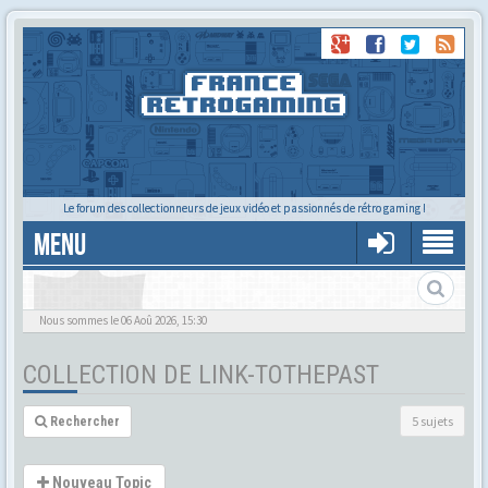
Le forum des collectionneurs de jeux vidéo et passionnés de rétro gaming !
MENU
Zelda, Terminator, et bien plus encore...
Nous sommes le 06 Aoû 2026, 15:30
COLLECTION DE LINK-TOTHEPAST
5 sujets
Rechercher
Nouveau Topic