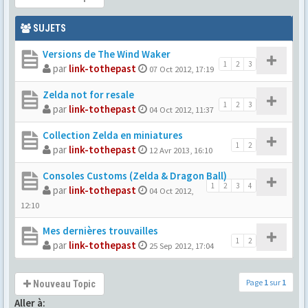
SUJETS
Versions de The Wind Waker
1
2
3
par
link-tothepast
07 Oct 2012, 17:19
Zelda not for resale
1
2
3
par
link-tothepast
04 Oct 2012, 11:37
Collection Zelda en miniatures
1
2
par
link-tothepast
12 Avr 2013, 16:10
Consoles Customs (Zelda & Dragon Ball)
1
2
3
4
par
link-tothepast
04 Oct 2012,
12:10
Mes dernières trouvailles
1
2
par
link-tothepast
25 Sep 2012, 17:04
Page
1
sur
1
Nouveau Topic
Aller à: