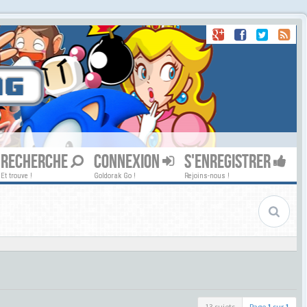
RECHERCHE
CONNEXION
S'ENREGISTRER
Et trouve !
Goldorak Go !
Rejoins-nous !
13 sujets
Page
1
sur
1