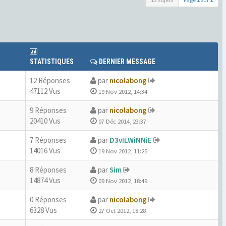
STATISTIQUES
DERNIER MESSAGE
12 Réponses
par
nicolabong
47112 Vus
19 Nov 2012, 14:34
9 Réponses
par
nicolabong
20410 Vus
07 Déc 2014, 23:37
7 Réponses
par
D3vILWiNNiE
14016 Vus
19 Nov 2012, 11:25
8 Réponses
par
Sim
14874 Vus
09 Nov 2012, 18:49
0 Réponses
par
nicolabong
6328 Vus
27 Oct 2012, 18:28