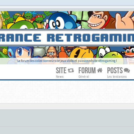
Le forum des collectionneurs de jeux vidéo et passionnés de rétro gaming !
SITE
FORUM
POSTS
News
Général
Les tendances