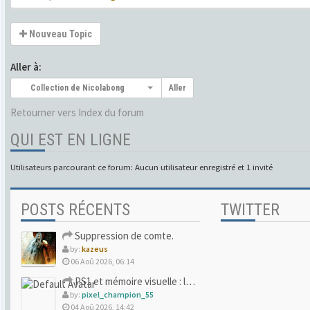
Nouveau Topic
Aller à:
Collection de Nicolabong
Aller
Retourner vers Index du forum
QUI EST EN LIGNE
Utilisateurs parcourant ce forum: Aucun utilisateur enregistré et 1 invité
POSTS RÉCENTS
TWITTER
Suppression de comte.
by:
kazeus
06 Aoû 2026, 06:14
PS1 et mémoire visuelle : le jeu qui vous a soufflé la premi
by:
pixel_champion_55
04 Aoû 2026, 14:42