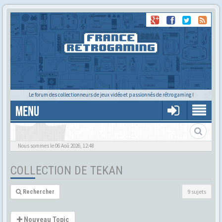
Le forum des collectionneurs de jeux vidéo et passionnés de rétro gaming !
MENU
La collec de Tekan
Nous sommes le 06 Aoû 2026, 12:48
COLLECTION DE TEKAN
9 sujets
Rechercher
Nouveau Topic