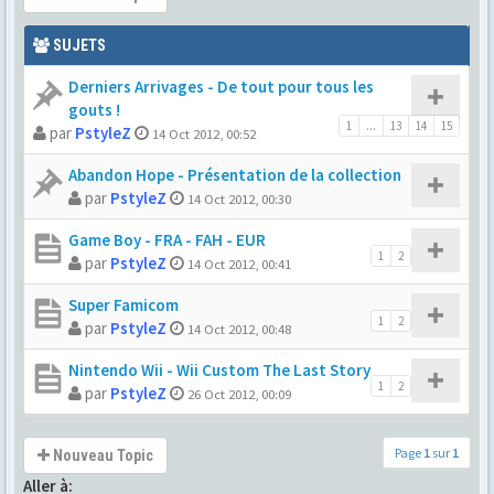
SUJETS
Derniers Arrivages - De tout pour tous les
gouts !
1
...
13
14
15
par
PstyleZ
14 Oct 2012, 00:52
Abandon Hope - Présentation de la collection
par
PstyleZ
14 Oct 2012, 00:30
Game Boy - FRA - FAH - EUR
1
2
par
PstyleZ
14 Oct 2012, 00:41
Super Famicom
1
2
par
PstyleZ
14 Oct 2012, 00:48
Nintendo Wii - Wii Custom The Last Story
1
2
par
PstyleZ
26 Oct 2012, 00:09
Page
1
sur
1
Nouveau Topic
Aller à: