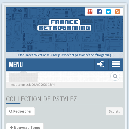
Le forum des collectionneurs de jeux vidéo et passionnés de rétro gaming !
MENU
Abandon hope all ye who enter here.
Nous sommes le 09 Aoû 2026, 15:44
COLLECTION DE PSTYLEZ
5 sujets
Rechercher
Nouveau Topic