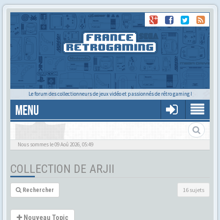
Le forum des collectionneurs de jeux vidéo et passionnés de rétro gaming !
MENU
La collec de Arjii
Nous sommes le 09 Aoû 2026, 05:49
COLLECTION DE ARJII
16 sujets
Rechercher
Nouveau Topic