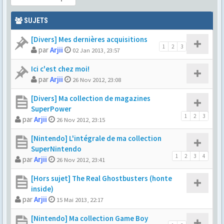
SUJETS
[Divers] Mes dernières acquisitions
1
2
3
par
Arjii
02 Jan 2013, 23:57
Ici c'est chez moi!
par
Arjii
26 Nov 2012, 23:08
[Divers] Ma collection de magazines
SuperPower
1
2
3
par
Arjii
26 Nov 2012, 23:15
[Nintendo] L'intégrale de ma collection
SuperNintendo
1
2
3
4
par
Arjii
26 Nov 2012, 23:41
[Hors sujet] The Real Ghostbusters (honte
inside)
par
Arjii
15 Mai 2013, 22:17
[Nintendo] Ma collection Game Boy