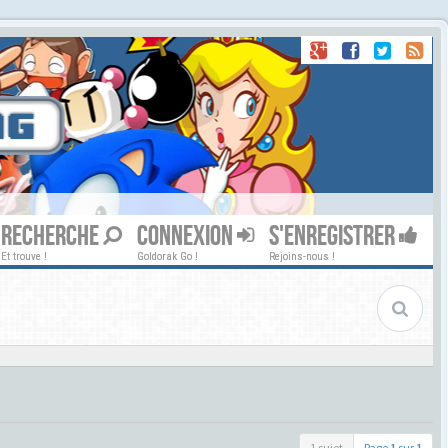
RECHERCHE
CONNEXION
S'ENREGISTRER
Et trouve !
Goldorak Go !
Rejoins-nous !
1 sujet
Page
1
sur
1