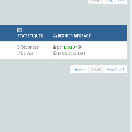
STATISTIQUES
DERNIER MESSAGE
0 Réponses
par
Lloz07
8457 Vus
12 Déc 2012, 12:33
Options
1 sujet
Page
1
sur
1