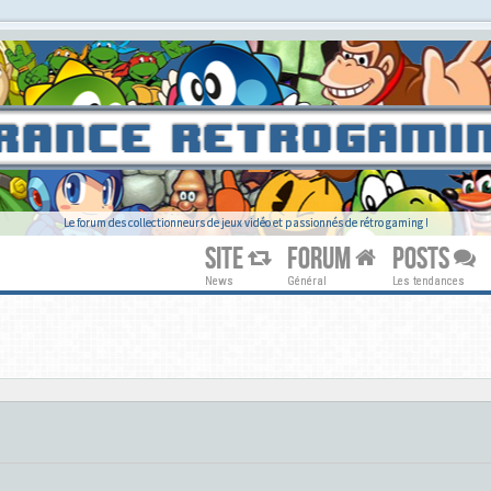
Le forum des collectionneurs de jeux vidéo et passionnés de rétro gaming !
SITE
FORUM
POSTS
News
Général
Les tendances