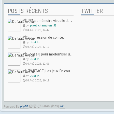
POSTS RÉCENTS
TWITTER
PS1 et mémoire visuelle : le jeu qui vous a soufflé la premi
by:
pixel_champion_55
04 Aoû 2026, 14:42
Suppression de comte.
by:
Just In
04 Aoû 2026, 12:10
Conseil] pour moderniser un site (un peu trop) rétro
by:
Just In
04 Aoû 2026, 12:06
[PARTAGE] Les jeux En cours/Terminés
by:
Just In
03 Aoû 2026, 10:19
Powered By