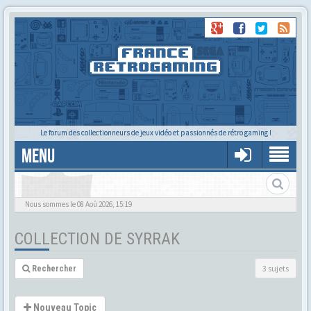
Le forum des collectionneurs de jeux vidéo et passionnés de rétro gaming !
MENU
La collec de Syrrak
Nous sommes le 08 Aoû 2026, 15:19
COLLECTION DE SYRRAK
3 sujets
Rechercher
Nouveau Topic