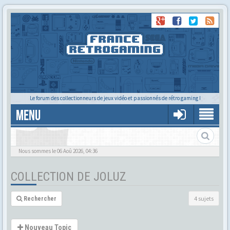
Le forum des collectionneurs de jeux vidéo et passionnés de rétro gaming !
MENU
La Collec de Joluz
Nous sommes le 06 Aoû 2026, 04:36
COLLECTION DE JOLUZ
4 sujets
Rechercher
Nouveau Topic