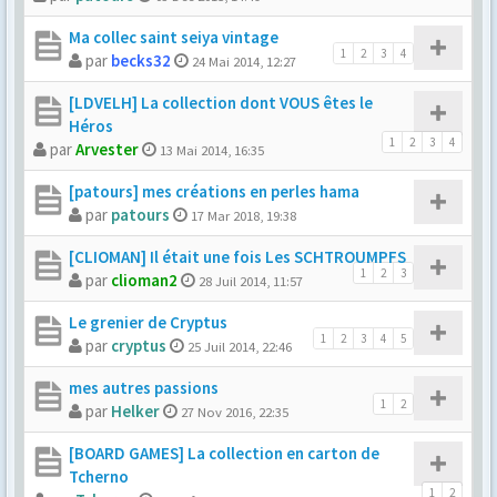
Ma collec saint seiya vintage
1
2
3
4
par
becks32
24 Mai 2014, 12:27
[LDVELH] La collection dont VOUS êtes le
Héros
1
2
3
4
par
Arvester
13 Mai 2014, 16:35
[patours] mes créations en perles hama
par
patours
17 Mar 2018, 19:38
[CLIOMAN] Il était une fois Les SCHTROUMPFS
1
2
3
par
clioman2
28 Juil 2014, 11:57
Le grenier de Cryptus
1
2
3
4
5
par
cryptus
25 Juil 2014, 22:46
mes autres passions
1
2
par
Helker
27 Nov 2016, 22:35
[BOARD GAMES] La collection en carton de
Tcherno
1
2