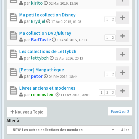
par
kirito
02 Mai 2016, 13:56
Ma petite collection Disney
1
2
par
Erydjel
17 Aoû 2015, 01:03
Ma collection DVD/Bluray
1
2
par
BadTaste
19 Aoû 2015, 16:13
Les collections de Lettybzh
par
lettybzh
28 Avr 2016, 20:13
[Petor] Mangathèque
1
2
par
petor
04 Fév 2014, 18:44
Livres anciens et modernes
1
2
3
par
reimmstein
11 Oct 2013, 20:03
Page
1
sur
3
Nouveau Topic
Aller à:
NEW! Les autres collections des membres
Aller