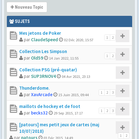
Nouveau Topic
SUJETS
Mes jetons de Poker
1
2
par
ClaudeSpeed
02 Déc 2020, 15:57
Collection Les Simpson
1
2
par
Old59
14 Jan 2022, 11:55
Collection PSG (pré-quatar)
par
SUP3RNOV4
04 Avr 2021, 23:13
Thunderdome.
1
2
3
par
XavArcade
15 Juin 2015, 09:44
maillots de hockey et de foot
1
2
3
par
becks32
29 Sep 2015, 17:17
[patours] mes petit jeux de cartes (maj
10/07/2018)
1
2
par
patours
03 Déc 2015, 14:49