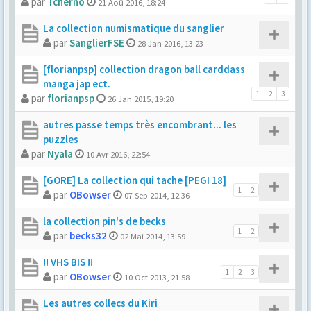
par
Tcherno
21 Aoû 2016, 18:24
La collection numismatique du sanglier
par
SanglierFSE
28 Jan 2016, 13:23
[florianpsp] collection dragon ball carddass
manga jap ect.
1
2
3
par
florianpsp
26 Jan 2015, 19:20
autres passe temps très encombrant... les
puzzles
par
Nyala
10 Avr 2016, 22:54
[GORE] La collection qui tache [PEGI 18]
1
2
par
OBowser
07 Sep 2014, 12:36
la collection pin's de becks
1
2
par
becks32
02 Mai 2014, 13:59
!! VHS BIS !!
1
2
3
par
OBowser
10 Oct 2013, 21:58
Les autres collecs du Kiri