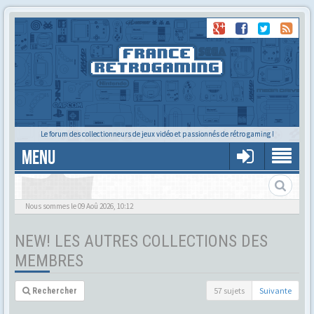
Le forum des collectionneurs de jeux vidéo et passionnés de rétro gaming !
MENU
Les collections en tout genre des membres : jouets, BD, mangas,
figurines, cartes, petits canards en résine et photos ferroviaires...
Nous sommes le 09 Aoû 2026, 10:12
NEW! LES AUTRES COLLECTIONS DES
MEMBRES
57 sujets
Suivante
Rechercher