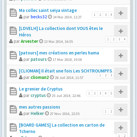
Ma collec saint seiya vintage
1
2
3
4
par
becks32
24 Mai 2014, 12:27
[LDVELH] La collection dont VOUS êtes le
Héros
1
2
3
4
par
Arvester
13 Mai 2014, 16:35
[patours] mes créations en perles hama
par
patours
17 Mar 2018, 19:38
[CLIOMAN] Il était une fois Les SCHTROUMPFS
1
2
3
par
clioman2
28 Juil 2014, 11:57
Le grenier de Cryptus
1
2
3
4
5
par
cryptus
25 Juil 2014, 22:46
mes autres passions
1
2
par
Helker
27 Nov 2016, 22:35
[BOARD GAMES] La collection en carton de
Tcherno
1
2