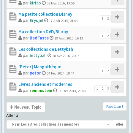
par
kirito
02 Mai 2016, 13:56
Ma petite collection Disney
1
2
par
Erydjel
17 Aoû 2015, 01:03
Ma collection DVD/Bluray
1
2
par
BadTaste
19 Aoû 2015, 16:13
Les collections de Lettybzh
par
lettybzh
28 Avr 2016, 20:13
[Petor] Mangathèque
1
2
par
petor
04 Fév 2014, 18:44
Livres anciens et modernes
1
2
3
par
reimmstein
11 Oct 2013, 20:03
Page
1
sur
3
Nouveau Topic
Aller à:
NEW! Les autres collections des membres
Aller