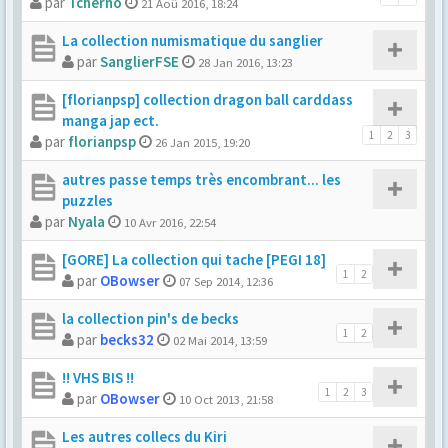
par
Tcherno
21 Aoû 2016, 18:24
La collection numismatique du sanglier
par
SanglierFSE
28 Jan 2016, 13:23
[florianpsp] collection dragon ball carddass
manga jap ect.
1
2
3
par
florianpsp
26 Jan 2015, 19:20
autres passe temps très encombrant... les
puzzles
par
Nyala
10 Avr 2016, 22:54
[GORE] La collection qui tache [PEGI 18]
1
2
par
OBowser
07 Sep 2014, 12:36
la collection pin's de becks
1
2
par
becks32
02 Mai 2014, 13:59
!! VHS BIS !!
1
2
3
par
OBowser
10 Oct 2013, 21:58
Les autres collecs du Kiri