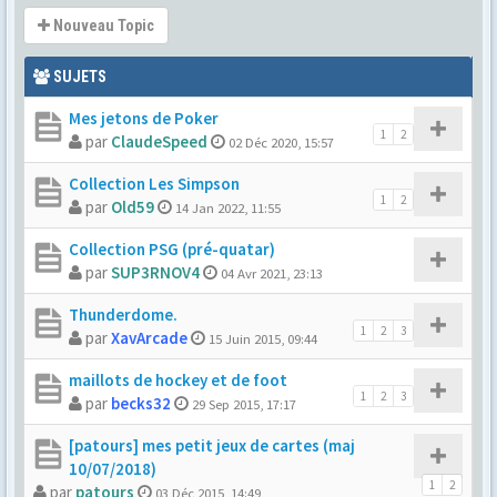
Nouveau Topic
SUJETS
Mes jetons de Poker
1
2
par
ClaudeSpeed
02 Déc 2020, 15:57
Collection Les Simpson
1
2
par
Old59
14 Jan 2022, 11:55
Collection PSG (pré-quatar)
par
SUP3RNOV4
04 Avr 2021, 23:13
Thunderdome.
1
2
3
par
XavArcade
15 Juin 2015, 09:44
maillots de hockey et de foot
1
2
3
par
becks32
29 Sep 2015, 17:17
[patours] mes petit jeux de cartes (maj
10/07/2018)
1
2
par
patours
03 Déc 2015, 14:49