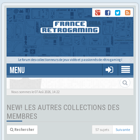
Le forum des collectionneurs de jeux vidéo et passionnés de rétro gaming !
MENU
Les collections en tout genre des membres : jouets, BD, mangas,
figurines, cartes, petits canards en résine et photos ferroviaires...
Nous sommes le 07 Aoû 2026, 14:22
NEW! LES AUTRES COLLECTIONS DES
MEMBRES
57 sujets
Suivante
Rechercher