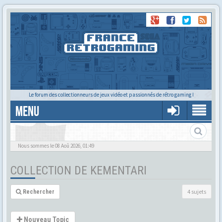
Le forum des collectionneurs de jeux vidéo et passionnés de rétro gaming !
MENU
La collec de Kem
Nous sommes le 08 Aoû 2026, 01:49
COLLECTION DE KEMENTARI
4 sujets
Rechercher
Nouveau Topic