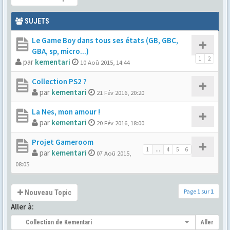
SUJETS
Le Game Boy dans tous ses états (GB, GBC,
GBA, sp, micro...)
1
2
par
kementari
10 Aoû 2015, 14:44
Collection PS2 ?
par
kementari
21 Fév 2016, 20:20
La Nes, mon amour !
par
kementari
20 Fév 2016, 18:00
Projet Gameroom
1
...
4
5
6
par
kementari
07 Aoû 2015,
08:05
Page
1
sur
1
Nouveau Topic
Aller à:
Collection de Kementari
Aller