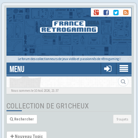
Le forum des collectionneurs de jeux vidéo et passionnés de rétro gaming !
MENU
La collection de Gr1cheux
Nous sommes le 10 Aoû 2026, 21:37
COLLECTION DE GR1CHEUX
9 sujets
Rechercher
Nouveau Topic