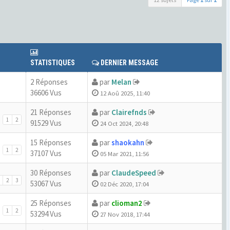
STATISTIQUES
DERNIER MESSAGE
2 Réponses
par
Melan
36606 Vus
12 Aoû 2025, 11:40
21 Réponses
par
Clairefnds
1
2
91529 Vus
24 Oct 2024, 20:48
15 Réponses
par
shaokahn
1
2
37107 Vus
05 Mar 2021, 11:56
30 Réponses
par
ClaudeSpeed
2
3
53067 Vus
02 Déc 2020, 17:04
25 Réponses
par
clioman2
1
2
53294 Vus
27 Nov 2018, 17:44