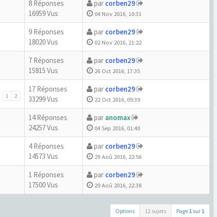
8 Réponses
par
corben29
16959 Vus
04 Nov 2016, 10:31
9 Réponses
par
corben29
18020 Vus
02 Nov 2016, 21:22
7 Réponses
par
corben29
15815 Vus
26 Oct 2016, 17:35
17 Réponses
par
corben29
1
2
33299 Vus
22 Oct 2016, 09:39
14 Réponses
par
anomax
24257 Vus
04 Sep 2016, 01:40
4 Réponses
par
corben29
14573 Vus
29 Aoû 2016, 22:56
1 Réponses
par
corben29
17500 Vus
29 Aoû 2016, 22:38
Options
12 sujets
Page
1
sur
1