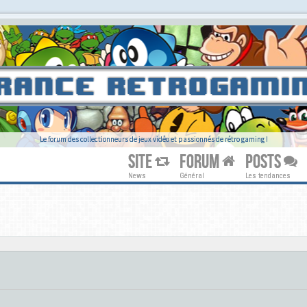
Le forum des collectionneurs de jeux vidéo et passionnés de rétro gaming !
SITE
FORUM
POSTS
News
Général
Les tendances