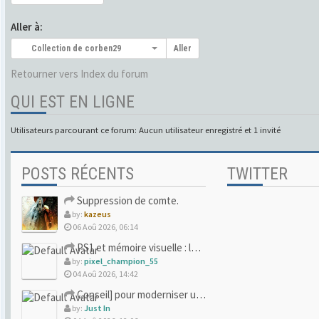
Aller à:
Collection de corben29
Aller
Retourner vers Index du forum
QUI EST EN LIGNE
Utilisateurs parcourant ce forum: Aucun utilisateur enregistré et 1 invité
POSTS RÉCENTS
TWITTER
Suppression de comte.
by:
kazeus
06 Aoû 2026, 06:14
PS1 et mémoire visuelle : le jeu qui vous a soufflé la premi
by:
pixel_champion_55
04 Aoû 2026, 14:42
Conseil] pour moderniser un site (un peu trop) rétro
by:
Just In