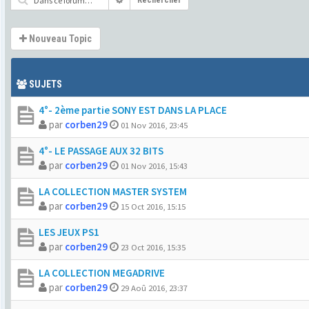
Rechercher
Nouveau Topic
SUJETS
4°- 2ème partie SONY EST DANS LA PLACE
par
corben29
01 Nov 2016, 23:45
4°- LE PASSAGE AUX 32 BITS
par
corben29
01 Nov 2016, 15:43
LA COLLECTION MASTER SYSTEM
par
corben29
15 Oct 2016, 15:15
LES JEUX PS1
par
corben29
23 Oct 2016, 15:35
LA COLLECTION MEGADRIVE
par
corben29
29 Aoû 2016, 23:37