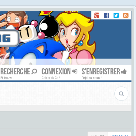
RECHERCHE
CONNEXION
S'ENREGISTRER
Et trouve !
Goldorak Go !
Rejoins-nous !
12 sujets
Page
1
sur
1