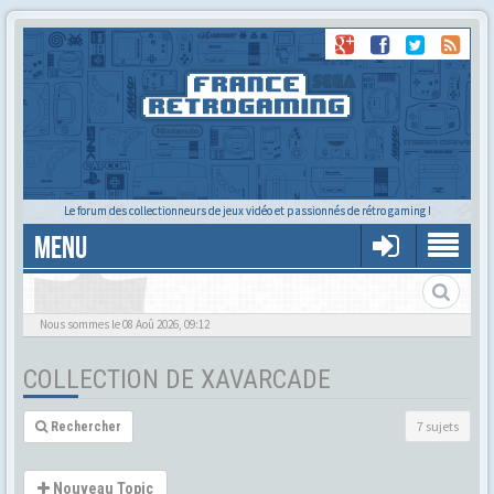
Le forum des collectionneurs de jeux vidéo et passionnés de rétro gaming !
MENU
La collec de XavArcade
Nous sommes le 08 Aoû 2026, 09:12
COLLECTION DE XAVARCADE
7 sujets
Rechercher
Nouveau Topic