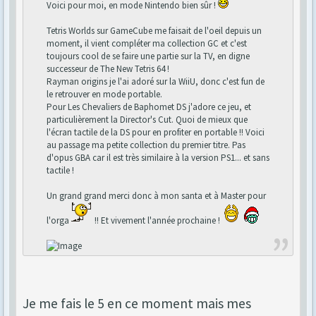
Voici pour moi, en mode Nintendo bien sûr !
Tetris Worlds sur GameCube me faisait de l'oeil depuis un
moment, il vient compléter ma collection GC et c'est
toujours cool de se faire une partie sur la TV, en digne
successeur de The New Tetris 64 !
Rayman origins je l'ai adoré sur la WiiU, donc c'est fun de
le retrouver en mode portable.
Pour Les Chevaliers de Baphomet DS j'adore ce jeu, et
particulièrement la Director's Cut. Quoi de mieux que
l'écran tactile de la DS pour en profiter en portable !! Voici
au passage ma petite collection du premier titre. Pas
d'opus GBA car il est très similaire à la version PS1... et sans
tactile !
Un grand grand merci donc à mon santa et à Master pour
l'orga
!! Et vivement l'année prochaine !
Je me fais le 5 en ce moment mais mes