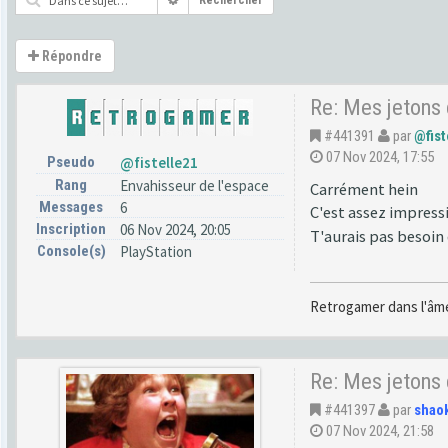
Rechercher
Répondre
Re: Mes jetons
#441391
par
@fist
07 Nov 2024, 17:55
Pseudo
@fistelle21
Rang
Envahisseur de l'espace
Carrément hein
Messages
6
C'est assez impress
Inscription
06 Nov 2024, 20:05
T'aurais pas besoin
Console(s)
PlayStation
Retrogamer dans l'âme
Re: Mes jetons
#441397
par
shao
07 Nov 2024, 21:58