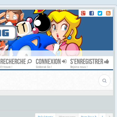
RECHERCHE
CONNEXION
S'ENREGISTRER
Et trouve !
Goldorak Go !
Rejoins-nous !
Précédente
18 messages
Page
2
sur
2
1
2