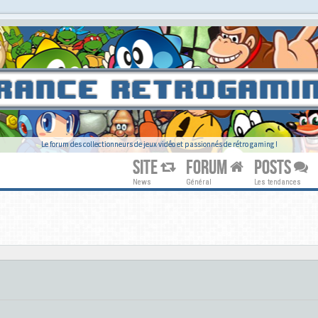
Le forum des collectionneurs de jeux vidéo et passionnés de rétro gaming !
SITE
FORUM
POSTS
News
Général
Les tendances