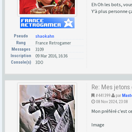
Eh Oh les bots, vous
Y'à plus personne ça 
Pseudo
shaokahn
Rang
France Retrogamer
Messages
3109
Inscription
09 Mar 2016, 16:36
Console(s)
3DO
Re: Mes jetons
#441399
par
Mast
08 Nov 2024, 23:08
Mon préféré c'est cel
Image