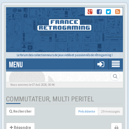
Le forum des collectionneurs de jeux vidéo et passionnés de rétro gaming !
MENU
Nous sommes le 07 Aoû 2026, 00:46
COMMUTATEUR, MULTI PERITEL
Précédente
29 messages
Rechercher
Répondre