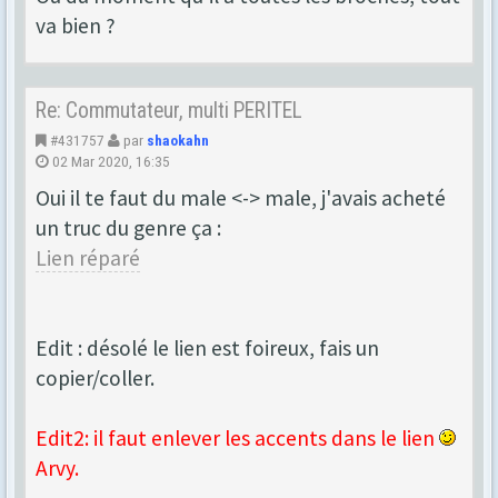
va bien ?
Re: Commutateur, multi PERITEL
#431757
par
shaokahn
02 Mar 2020, 16:35
Oui il te faut du male <-> male, j'avais acheté
un truc du genre ça :
Lien réparé
Edit : désolé le lien est foireux, fais un
copier/coller.
Edit2: il faut enlever les accents dans le lien
Arvy.