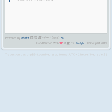
Powered By
HandCrafted With
et
by:
©SiteSplat 2013
SiteSplat
Traduction par:
phpBB-fr.com
Heures au format UTC + 1 heure [ Heure d’été ]