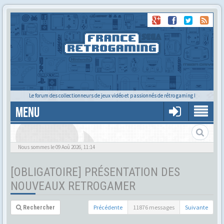
Le forum des collectionneurs de jeux vidéo et passionnés de rétro gaming !
MENU
Nous sommes le 09 Aoû 2026, 11:14
[OBLIGATOIRE] PRÉSENTATION DES
NOUVEAUX RETROGAMER
Précédente
11876 messages
Suivante
Rechercher