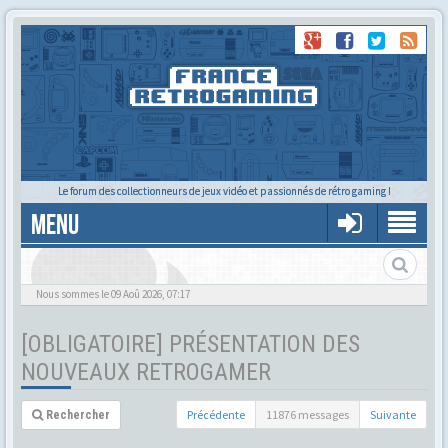
Le forum des collectionneurs de jeux vidéo et passionnés de rétro gaming !
MENU
Nous sommes le 09 Aoû 2026, 07:17
[OBLIGATOIRE] PRÉSENTATION DES
NOUVEAUX RETROGAMER
Précédente
11876 messages
Suivante
Rechercher