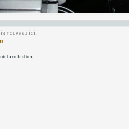
uis nouveau ici.
us
ir ta collection.