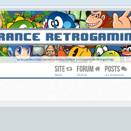
Le forum des collectionneurs de jeux vidéo et passionnés de rétro gaming !
SITE
FORUM
POSTS
News
Général
Les tendances