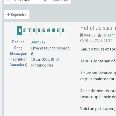
Rechercher
Répondre
Hello! Je suis 
#441831
par
John
10 Jan 2026, 01:37
Pseudo
John547
Rang
Envahisseur de l'espace
Salut a toute et tou
Messages
6
Inscription
10 Jan 2026, 01:22
Je suis Jonathan née
Console(s)
Nintendo Nes.
J'ai connu beaucoup
depuis maintenant 22
Actuellement depuis 
beaucoup l'envie de
Voici un petit aper