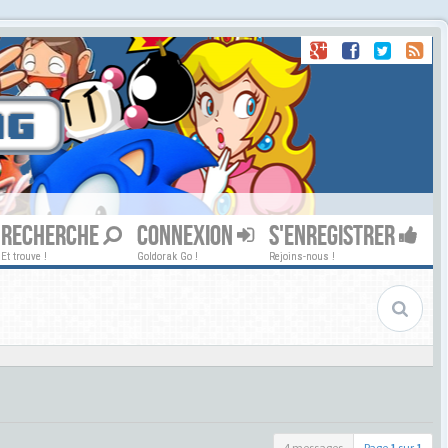
RECHERCHE
CONNEXION
S'ENREGISTRER
Et trouve !
Goldorak Go !
Rejoins-nous !
4 messages
Page
1
sur
1