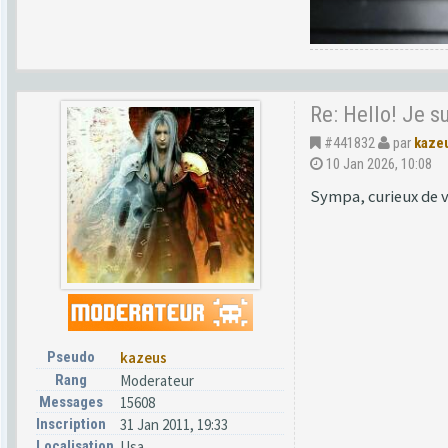
Re: Hello! Je s
#441832
par
kaze
10 Jan 2026, 10:08
Sympa, curieux de vo
Pseudo
kazeus
Rang
Moderateur
Messages
15608
Inscription
31 Jan 2011, 19:33
Localisation
Usa