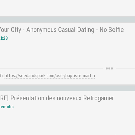
ur City - Anonymous Casual Dating - No Selfie
ck23
fil
https://seedandspark.com/user/baptiste-martin
RE] Présentation des nouveaux Retrogamer
hemolis