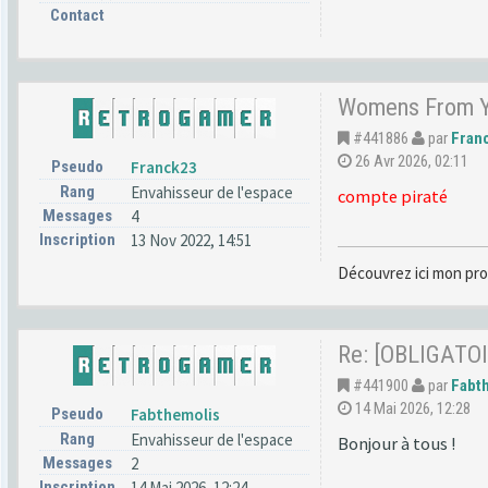
Contact
Womens From Yo
#441886
par
Fran
26 Avr 2026, 02:11
Pseudo
Franck23
Rang
Envahisseur de l'espace
compte piraté
Messages
4
Inscription
13 Nov 2022, 14:51
Découvrez ici mon pro
Re: [OBLIGATOI
#441900
par
Fabt
14 Mai 2026, 12:28
Pseudo
Fabthemolis
Rang
Envahisseur de l'espace
Bonjour à tous !
Messages
2
Inscription
14 Mai 2026, 12:24