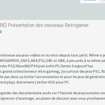
RE] Présentation des nouveaux Retrogamer
D
ntéresse aux jeux-vidéos et au retro depuis tout petit. Même si je 
MEGADRIVE,SNES,N64,PS1,GBC et GBA, à peu près à la même périod
ombo PS2/Xbox360/PS4 puis enfin PC/Series X aujourd'hui.
ès grand collectionneur rétro gaming, j'ai surtout des jeux PS1, 
he pas donc ça limite l'accumulation et pour les jeux de générati
oesitplay). Autrement j'utilise GOG pour PC.
garder des documentaire accès sur l'histoire de jeux/consoles
tergiverser d'avantage, au plaisir de discuter avec vous prochaine