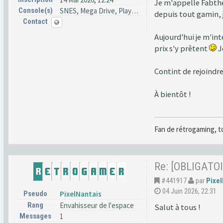
Je m'appelle Fabthe
Console(s)
SNES, Mega Drive, PlayStation
depuis tout gamin, j
Contact
Aujourd'hui je m'in
prix s'y prêtent
J
Contint de rejoindr
À bientôt !
Fan de rétrogaming, t
Re: [OBLIGATOI
#441917
par
Pixel
04 Juin 2026, 22:31
Pseudo
PixelNantais
Rang
Envahisseur de l'espace
Salut à tous !
Messages
1