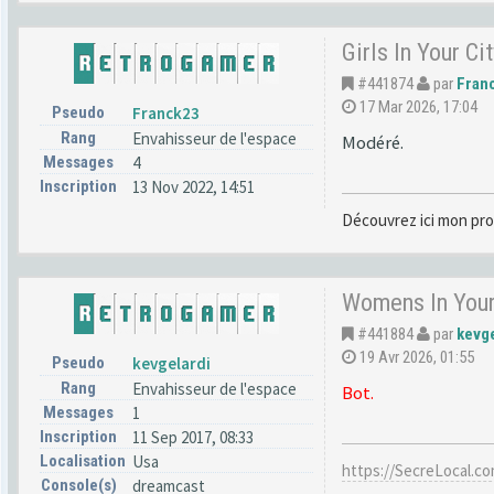
Girls In Your C
#441874
par
Fran
17 Mar 2026, 17:04
Pseudo
Franck23
Rang
Envahisseur de l'espace
Modéré.
Messages
4
Inscription
13 Nov 2022, 14:51
Découvrez ici mon pro
Womens In Your
#441884
par
kevge
19 Avr 2026, 01:55
Pseudo
kevgelardi
Rang
Envahisseur de l'espace
Bot.
Messages
1
Inscription
11 Sep 2017, 08:33
Localisation
Usa
https://SecreLocal.c
Console(s)
dreamcast