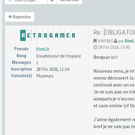
Rechercher
Répondre
Re: [OBLIGATOI
#441865
par
DimL
28 Fév 2026, 15:43
Pseudo
DimLD
Rang
Envahisseur de l'espace
Bonjour ici !
Messages
1
Inscription
28 Fév 2026, 11:34
Nouveau venu, je m'i
Console(s)
Plusieurs
moins découvert la 
continué avec un c
Je ne suis pas un tr
auxquels je n'accroc
et sans online (cf D
J'aime également re
bref je ne vais pas 