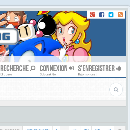
RECHERCHE
CONNEXION
S'ENREGISTRER
Et trouve !
Goldorak Go !
Rejoins-nous !
876 messages
Page
792
sur
792
1
...
788
789
790
791
792