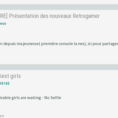
RE] Présentation des nouveaux Retrogamer
reus
r depuis ma jeunesse( première console la nes), ici pour partag
iest girls
94140
irable girls are waiting - No Selfie
men