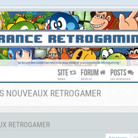
Le forum des collectionneurs de jeux vidéo et passionnés de rétro gaming !
SITE
FORUM
POSTS
News
Général
Les tendances
DES NOUVEAUX RETROGAMER
AUX RETROGAMER
Précédente
11