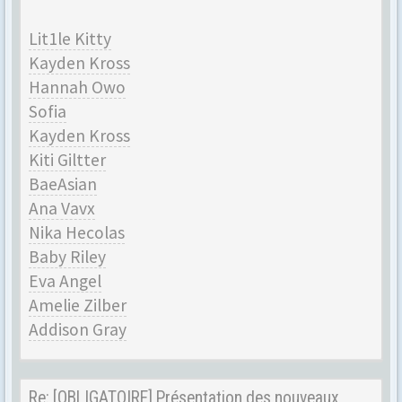
Lit1le Kitty
Kayden Kross
Hannah Owo
Sofia
Kayden Kross
Kiti Giltter
BaeAsian
Ana Vavx
Nika Hecolas
Baby Riley
Eva Angel
Amelie Zilber
Addison Gray
Re: [OBLIGATOIRE] Présentation des nouveaux