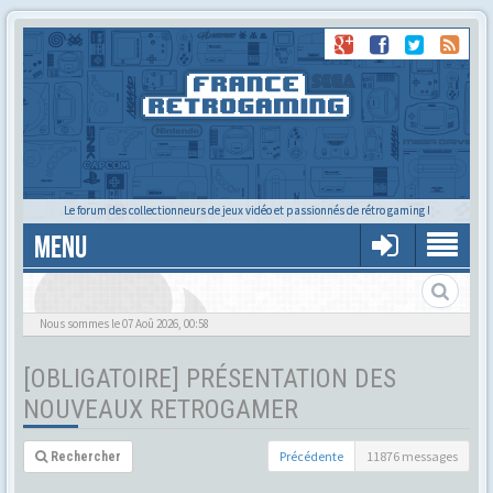
Le forum des collectionneurs de jeux vidéo et passionnés de rétro gaming !
MENU
Nous sommes le 07 Aoû 2026, 00:58
[OBLIGATOIRE] PRÉSENTATION DES
NOUVEAUX RETROGAMER
Précédente
11876 messages
Rechercher