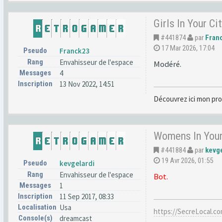
Girls In Your C
#441874
par
Fran
17 Mar 2026, 17:04
Pseudo
Franck23
Rang
Envahisseur de l'espace
Modéré.
Messages
4
Inscription
13 Nov 2022, 14:51
Découvrez ici mon pro
Womens In Your
#441884
par
kevge
19 Avr 2026, 01:55
Pseudo
kevgelardi
Rang
Envahisseur de l'espace
Bot.
Messages
1
Inscription
11 Sep 2017, 08:33
Localisation
Usa
https://SecreLocal.c
Console(s)
dreamcast