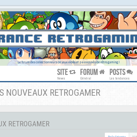
Le forum des collectionneurs de jeux vidéo et passionnés de rétro gaming !
SITE
FORUM
POSTS
News
Général
Les tendances
DES NOUVEAUX RETROGAMER
AUX RETROGAMER
Précédente
11