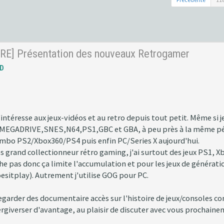
RE] Présentation des nouveaux Retrogamer
D
ntéresse aux jeux-vidéos et au retro depuis tout petit. Même si je 
MEGADRIVE,SNES,N64,PS1,GBC et GBA, à peu près à la même périod
ombo PS2/Xbox360/PS4 puis enfin PC/Series X aujourd'hui.
ès grand collectionneur rétro gaming, j'ai surtout des jeux PS1, 
he pas donc ça limite l'accumulation et pour les jeux de générati
oesitplay). Autrement j'utilise GOG pour PC.
garder des documentaire accès sur l'histoire de jeux/consoles
tergiverser d'avantage, au plaisir de discuter avec vous prochaine