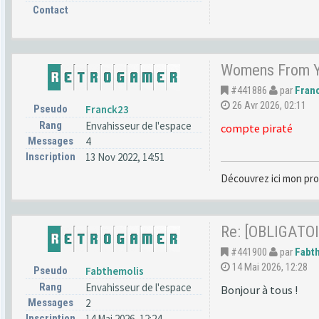
Contact
Womens From Yo
#441886
par
Fran
26 Avr 2026, 02:11
Pseudo
Franck23
Rang
Envahisseur de l'espace
compte piraté
Messages
4
Inscription
13 Nov 2022, 14:51
Découvrez ici mon pro
Re: [OBLIGATOI
#441900
par
Fabt
14 Mai 2026, 12:28
Pseudo
Fabthemolis
Rang
Envahisseur de l'espace
Bonjour à tous !
Messages
2
Inscription
14 Mai 2026, 12:24