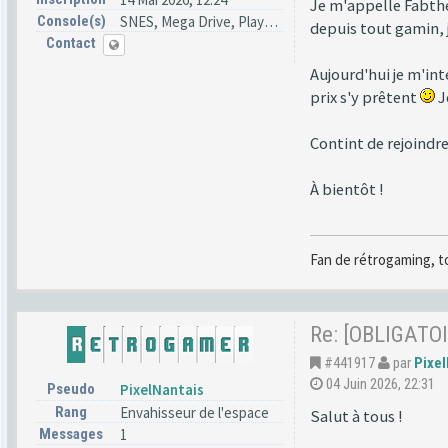
Je m'appelle Fabthe
Console(s)
SNES, Mega Drive, PlayStation
depuis tout gamin, j
Contact
Aujourd'hui je m'in
prix s'y prêtent
J
Contint de rejoindr
À bientôt !
Fan de rétrogaming, t
Re: [OBLIGATOI
#441917
par
Pixel
04 Juin 2026, 22:31
Pseudo
PixelNantais
Rang
Envahisseur de l'espace
Salut à tous !
Messages
1