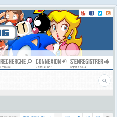
RECHERCHE
CONNEXION
S'ENREGISTRER
Et trouve !
Goldorak Go !
Rejoins-nous !
876 messages
Page
792
sur
792
1
...
788
789
790
791
792