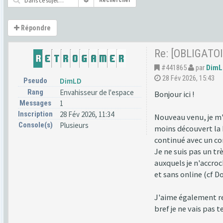
Rechercher
Répondre
Re: [OBLIGATOI
#441865
par
DimL
28 Fév 2026, 15:43
Pseudo
DimLD
Rang
Envahisseur de l'espace
Bonjour ici !
Messages
1
Inscription
28 Fév 2026, 11:34
Nouveau venu, je m'i
Console(s)
Plusieurs
moins découvert la 
continué avec un c
Je ne suis pas un tr
auxquels je n'accroc
et sans online (cf D
J'aime également re
bref je ne vais pas 