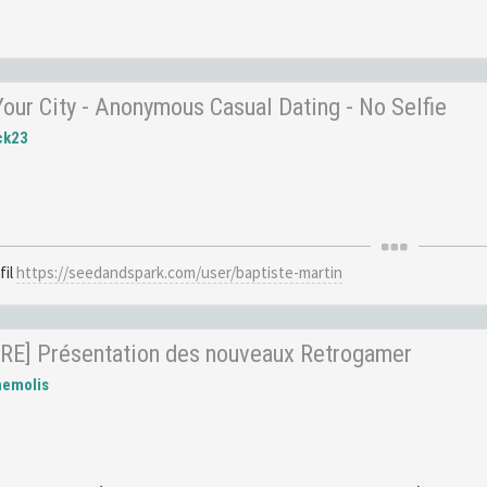
ur City - Anonymous Casual Dating - No Selfie
ck23
fil
https://seedandspark.com/user/baptiste-martin
RE] Présentation des nouveaux Retrogamer
hemolis