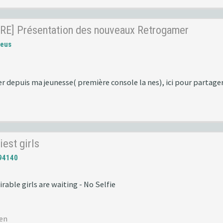
RE] Présentation des nouveaux Retrogamer
reus
r depuis ma jeunesse( première console la nes), ici pour partag
iest girls
94140
irable girls are waiting - No Selfie
men