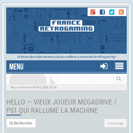
Le forum des collectionneurs de jeux vidéo et passionnés de rétro gaming !
MENU
Nous sommes le 09 Aoû 2026, 08:29
HELLO — VIEUX JOUEUR MEGADRIVE /
PS1 QUI RALLUME LA MACHINE
1 message
Rechercher