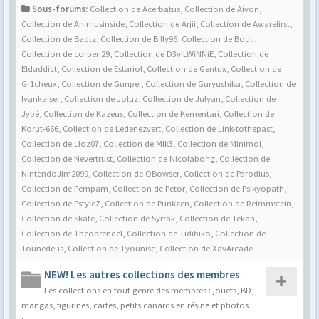
Sous-forums:
Collection de Acerbatus
,
Collection de Aivon
,
Collection de Animusinside
,
Collection de Arjii
,
Collection de Awarefirst
,
Collection de Badtz
,
Collection de Billy95
,
Collection de Bouli
,
Collection de corben29
,
Collection de D3vILWiNNiE
,
Collection de
Eldaddict
,
Collection de Estariol
,
Collection de Gentux
,
Collection de
Gr1cheux
,
Collection de Gunpei
,
Collection de Guryushika
,
Collection de
Ivankaiser
,
Collection de Joluz
,
Collection de Julyan
,
Collection de
Jybé
,
Collection de Kazeus
,
Collection de Kementari
,
Collection de
Korut-666
,
Collection de Ledenezvert
,
Collection de Link-tothepast
,
Collection de Lloz07
,
Collection de Mik3
,
Collection de Minimoi
,
Collection de Nevertrust
,
Collection de Nicolabong
,
Collection de
NintendoJim2099
,
Collection de OBowser
,
Collection de Parodius
,
Collection de Pempam
,
Collection de Petor
,
Collection de Psikyopath
,
Collection de PstyleZ
,
Collection de Punkzen
,
Collection de Reimmstein
,
Collection de Skate
,
Collection de Syrrak
,
Collection de Tekan
,
Collection de Theobrendel
,
Collection de Tidibiko
,
Collection de
Tounedeus
,
Collection de Tyounise
,
Collection de XavArcade
NEW! Les autres collections des membres
Les collections en tout genre des membres : jouets, BD,
mangas, figurines, cartes, petits canards en résine et photos