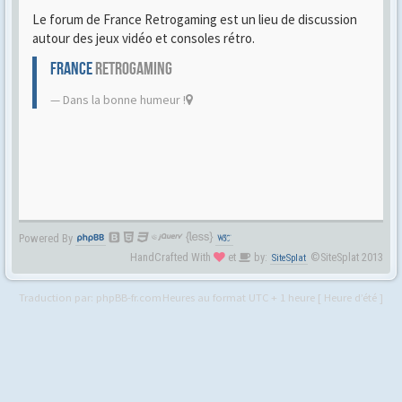
Le forum de France Retrogaming est un lieu de discussion
autour des jeux vidéo et consoles rétro.
FRANCE
RETROGAMING
Dans la bonne humeur !
Powered By
HandCrafted With
et
by:
©SiteSplat 2013
SiteSplat
Traduction par:
phpBB-fr.com
Heures au format UTC + 1 heure [ Heure d’été ]