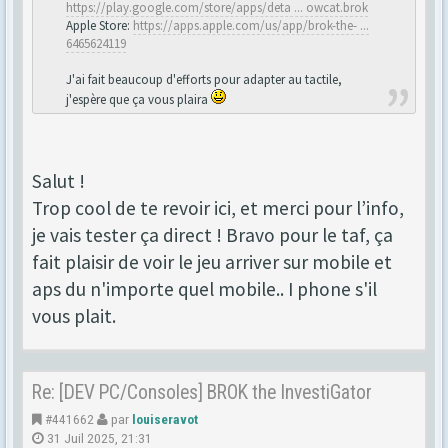
https://play.google.com/store/apps/deta ... owcat.brok
Apple Store:
https://apps.apple.com/us/app/brok-the- ...
6465624119
J'ai fait beaucoup d'efforts pour adapter au tactile,
j'espère que ça vous plaira
Salut !
Trop cool de te revoir ici, et merci pour l’info,
je vais tester ça direct ! Bravo pour le taf, ça
fait plaisir de voir le jeu arriver sur mobile et
aps du n'importe quel mobile.. I phone s'il
vous plait.
Re: [DEV PC/Consoles] BROK the InvestiGator
#441662
par
louiseravot
31 Juil 2025, 21:31