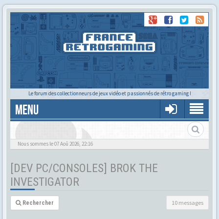
Le forum des collectionneurs de jeux vidéo et passionnés de rétro gaming !
MENU
Nous sommes le 07 Aoû 2026, 22:16
[DEV PC/CONSOLES] BROK THE
INVESTIGATOR
10 messages
Rechercher