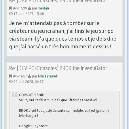
Re: [DEV PC/Consoles] BROK the InvestiGator
#441539
par
Teslak
17 Jan 2025, 15:40
Je ne m'attendais pas à tomber sur le
créateur du jeu ici ahah, j'ai finis le jeu sur pc
via steam il y'a quelques temps et je dois dire
que j'ai passé un très bon moment dessus !
Re: [DEV PC/Consoles] BROK the InvestiGator
#441657
par
louiseravot
30 Juil 2025, 06:37
COWCAT a écrit:
Salut, oui ça faisait un bail que j'étais pas passé ici !
BROK vient tout juste de sortir sur mobile, et il est gratuit à
télécharger !
Google Play Store: