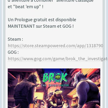
d'aventure à combiner "aventure classique"
et "beat 'em up" !
Un Prologue gratuit est disponible
MAINTENANT sur Steam et GOG !
Steam :
https://store.steampowered.com/app/1318790
GOG :
https://www.gog.com/game/brok_the_investigat