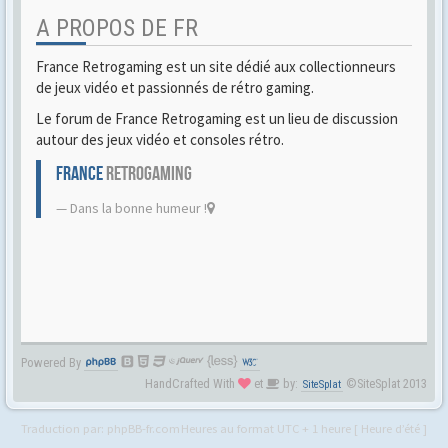
A PROPOS DE FR
France Retrogaming est un site dédié aux collectionneurs
de jeux vidéo et passionnés de rétro gaming.
Le forum de France Retrogaming est un lieu de discussion
autour des jeux vidéo et consoles rétro.
FRANCE
RETROGAMING
Dans la bonne humeur !
Powered By
HandCrafted With
et
by:
©SiteSplat 2013
SiteSplat
Traduction par:
phpBB-fr.com
Heures au format UTC + 1 heure [ Heure d’été ]